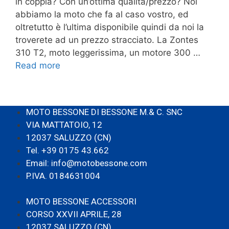
in coppia? Con un’ottima qualità/prezzo? Noi
abbiamo la moto che fa al caso vostro, ed
oltretutto è l’ultima disponibile quindi da noi la
troverete ad un prezzo stracciato. La Zontes
310 T2, moto leggerissima, un motore 300 …
Read more
MOTO BESSONE DI BESSONE M.& C. SNC
VIA MATTATOIO, 12
12037 SALUZZO (CN)
Tel. +39 0175 43.662
Email: info@motobessone.com
P.IVA. 0184631004
MOTO BESSONE ACCESSORI
CORSO XXVII APRILE, 28
12037 SALUZZO (CN)