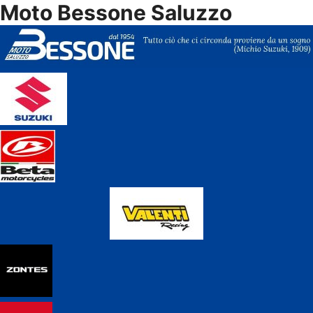
Moto Bessone Saluzzo
Vai
al
contenuto