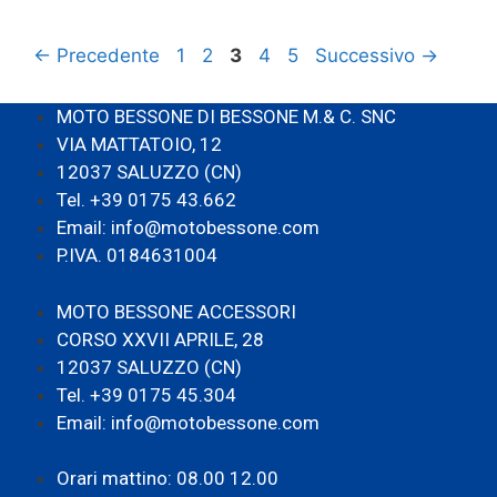
Pagina
Pagina
Pagina
Pagina
Pagina
←
Precedente
1
2
3
4
5
Successivo
→
MOTO BESSONE DI BESSONE M.& C. SNC
VIA MATTATOIO, 12
12037 SALUZZO (CN)
Tel. +39 0175 43.662
Email: info@motobessone.com
P.IVA. 0184631004
MOTO BESSONE ACCESSORI
CORSO XXVII APRILE, 28
12037 SALUZZO (CN)
Tel. +39 0175 45.304
Email: info@motobessone.com
Orari mattino: 08.00 12.00