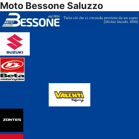
Moto Bessone Saluzzo
Vai
al
contenuto